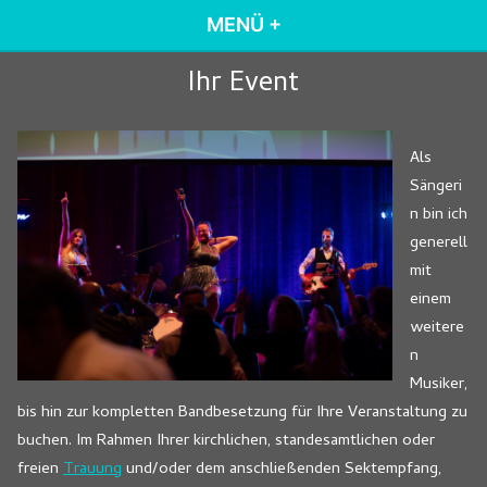
Zum
MENÜ
+
AUFGEKLAPPT
ZUGEKLAPPT
Inhalt
springen
Ihr Event
Als
Sängeri
n bin ich
generell
mit
einem
weitere
n
Musiker,
bis hin zur kompletten Bandbesetzung für Ihre Veranstaltung zu
buchen. Im Rahmen Ihrer kirchlichen, standesamtlichen oder
freien
Trauung
und/oder dem anschließenden Sektempfang,